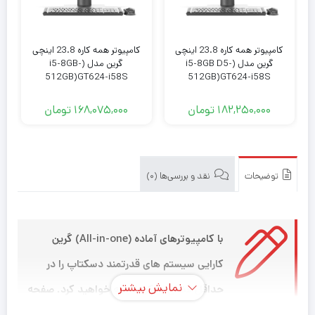
کامپیوتر همه کاره 23.8 اینچی
کامپیوتر همه کاره 23.8 اینچی
گرین مدل (i5-8GB D5-
گرین مدل (i5-8GB-
512GB)GT624-i58S
512GB)GT624-i58S
182,250,000
تومان
168,075,000
تومان
توضیحات
نقد و بررسی‌ها (0)
با کامپیوترهای آماده (All-in-one) گرین
کارایی سیستم های قدرتمند دسکتاپ را در
نمایش بیشتر
حداقل فضای ممکن تجربه خواهید کرد. صفحه
نمایش 27 اینچ با وضوح تصویر FHD، وب کم 5 مگاپیکسل،