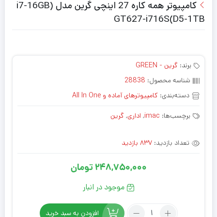
کامپیوتر همه کاره 27 اینچی گرین مدل (i7-16GB
D5-1TB)GT627-i716S
برند:
گرین - GREEN
شناسه محصول:
28838
دسته‌بندی:
کامپیوترهای آماده و All In One
برچسب‌ها:
imac
,
اداری
,
گرین
تعداد بازدید:
837 بازدید
248,750,000
تومان
موجود در انبار
تعداد:
افزودن به سبد خرید