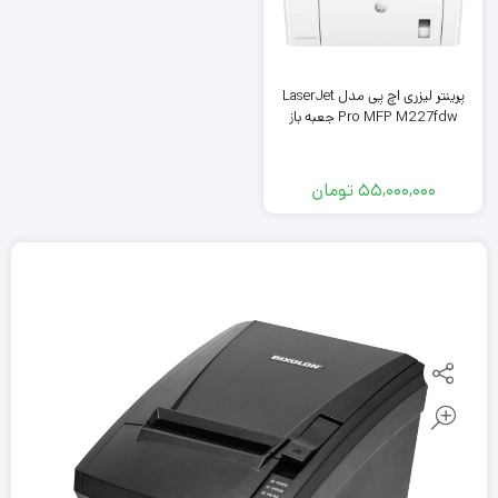
پرینتر لیزری اچ پی مدل LaserJet
Pro MFP M227fdw جعبه باز
55,000,000
تومان