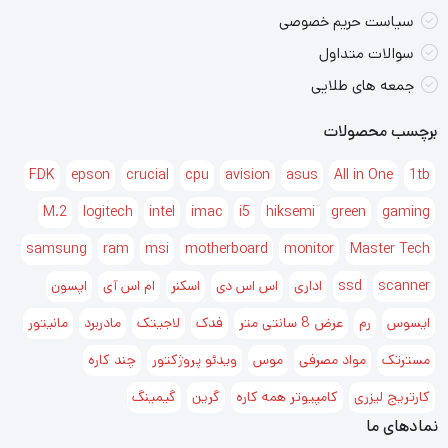
سیاست حریم خصوصی
سوالات متداول
جمعه های طلایی
برچسب محصولات
FDK
epson
crucial
cpu
avision
asus
All in One
1tb
M.2
logitech
intel
imac
i5
hiksemi
green
gaming
samsung
ram
msi
motherboard
monitor
Master Tech
scanner
ssd
اداری
اس اس دی
اسکنر
ام اس آی
اپسون
ایسوس
رم
عرض 8 سانتی متر
فدک
لاجیتک
مادربرد
مانیتور
مسترتک
مواد مصرفی
موس
ویدئو پروژکتور
چند کاره
کارتریج لیزری
کامپیوتر همه کاره
گرین
گیمینگ
نمادهای ما