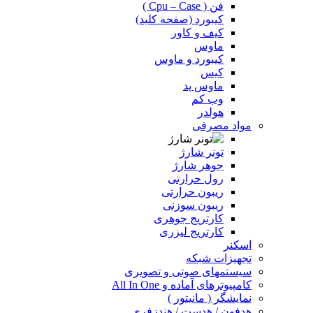
فن ( Cpu – Case )
کیبورد (صفحه کلید)
کیف و کاور
ماوس
کیبورد و ماوس
کیس
ماوس پد
وب کم
هولدر
مواد مصرفی
تونر شارژ
جوهر شارژ
رول حرارتی
ریبون حرارتی
ریبون سوزنی
کارتریج جوهری
کارتریج لیزری
اسکنر
تجهیزات شبکه
سیستمهای صوتی و تصویری
کامپیوترهای آماده و All In One
نمایشگر ( مانیتور )
هدفون / هدست / هندزفری