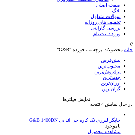
صفحه اصلی
بلاگ
سوالات متداول
تخفیف های روزانه
بررسی گارانتی
ورود / ثبت نام
0
خانه
محصولات برچسب خورده “G&B”
پیش‌فرض
محبوب‌ترین
پرفروش‌ترین
جدیدترین
ارزان‌ترین
گران‌ترین
نمایش فیلترها
در حال نمایش 4 نتیجه
چاپگر لیزری تک کاره جی اند بی G&B 1400DN
ناموجود
مشاهده محصول