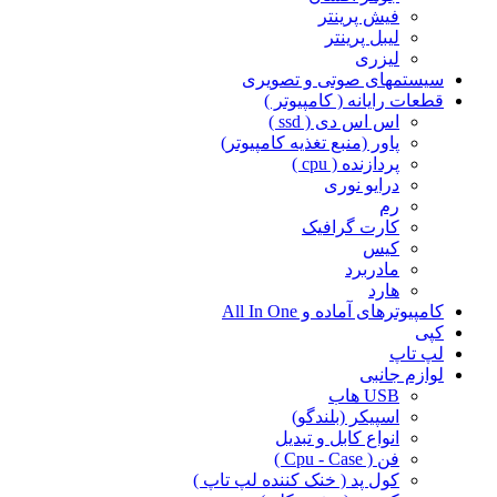
فیش پرینتر
لیبل پرینتر
لیزری
سیستمهای صوتی و تصویری
قطعات رایانه ( کامپیوتر )
اس اس دی ( ssd )
پاور (منبع تغذیه کامپیوتر)
پردازنده ( cpu )
درایو نوری
رم
کارت گرافیک
کیس
مادربرد
هارد
کامپیوترهای آماده و All In One
کپی
لپ تاپ
لوازم جانبی
USB هاب
اسپیکر (بلندگو)
انواع کابل و تبدیل
فن ( Cpu - Case )
کول پد ( خنک کننده لپ تاپ )