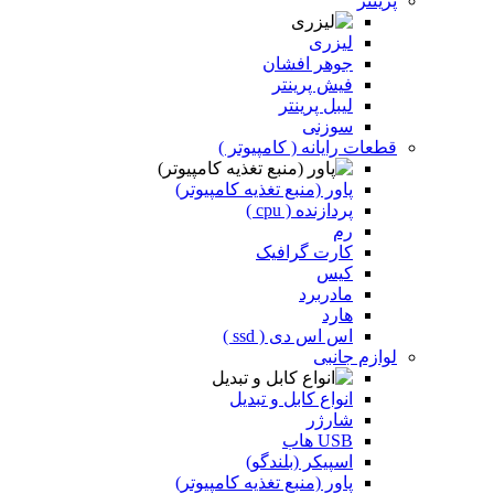
پرینتر
لیزری
جوهر افشان
فیش پرینتر
لیبل پرینتر
سوزنی
قطعات رایانه ( کامپیوتر )
پاور (منبع تغذیه کامپیوتر)
پردازنده ( cpu )
رم
کارت گرافیک
کیس
مادربرد
هارد
اس اس دی ( ssd )
لوازم جانبی
انواع کابل و تبدیل
شارژر
USB هاب
اسپیکر (بلندگو)
پاور (منبع تغذیه کامپیوتر)