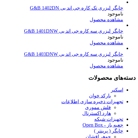
چاپگر لیزری تک کاره جی اند بی G&B 1402DN
ناموجود
مشاهده محصول
چاپگر لیزری سه کاره جی اند بی G&B 1401DNW
ناموجود
مشاهده محصول
چاپگر لیزری سه کاره جی اند بی G&B 1403DNW
ناموجود
مشاهده محصول
دسته‌های محصولات
اسکنر
بارکد خوان
تجهیزات ذخیره سازی اطلاعات
فلش مموری
هارد اکسترنال
تجهیزات شبکه
جعبه باز - Open Box
چاپگر ( پرینتر )
جوهر افشان