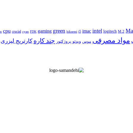
green
intel
Ma
cpu
gaming
imac
logitech
M.2
crucial
i5
on
FDK
cyan
hiksemi
مواد مصرفی
چند کاره
کارتریج لیزری
موس
ویدئو پروژکتور