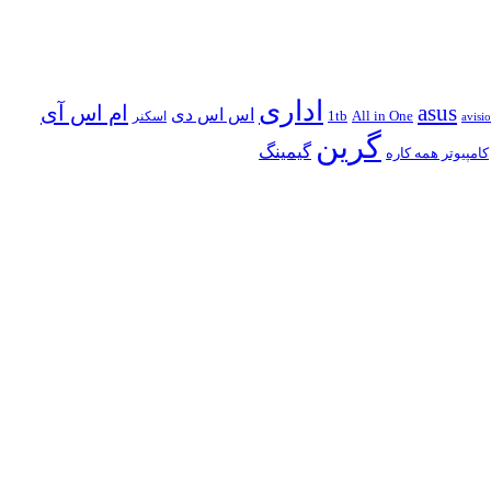
اداری
asus
ام اس آی
اس اس دی
All in One
1tb
اسکنر
avisi
گرین
گیمینگ
کامپیوتر همه کاره