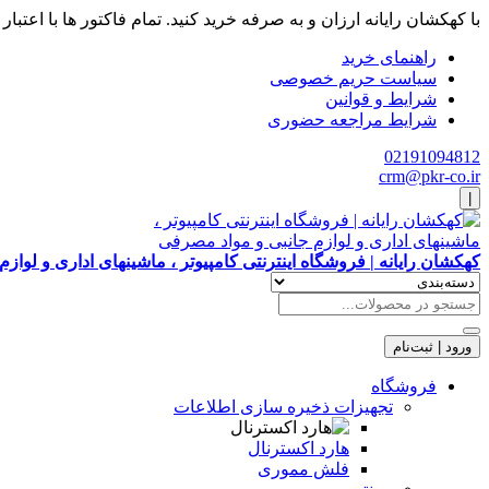
با کهکشان رایانه ارزان و به صرفه خرید کنید. تمام فاکتور ها با اعتبار
راهنمای خرید
سیاست حریم خصوصی
شرایط و قوانین
شرایط مراجعه حضوری
02191094812
crm@pkr-co.ir
|
کهکشان رایانه | فروشگاه اینترنتی کامپیوتر ، ماشینهای اداری و لواز
ورود | ثبت‌نام
فروشگاه
تجهیزات ذخیره سازی اطلاعات
هارد اکسترنال
فلش مموری