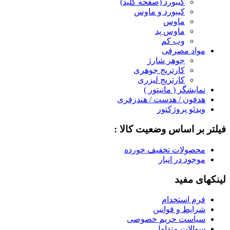
کیبورد (صفحه کلید)
کیبورد و ماوس
ماوس
ماوس پد
وب کم
مواد مصرفی
جوهر شارژ
کارتریج جوهری
کارتریج لیزری
نمایشگر ( مانیتور )
هدفون / هدست / هندزفری
ویدئو پروژکتور
فیلتر بر اساس وضعیت کالا :
محصولات تخفیف خورده
موجود در انبار
لینکهای مفید
فرم استخدام
شرایط و قوانین
سیاست حریم خصوصی
سوالات متداول