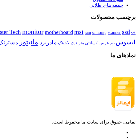
جمعه های طلایی
برچسب محصولات
monitor
msi
ssd
ster Tech
motherboard
scanner
ram
samsung
wd
مانیتور
ایسوس
مادربرد
مسترتک
رم
لاجیتک
عرض 8 سانتی متر
فدک
نمادهای ما
تمامی حقوق برای سایت ما محفوظ است.