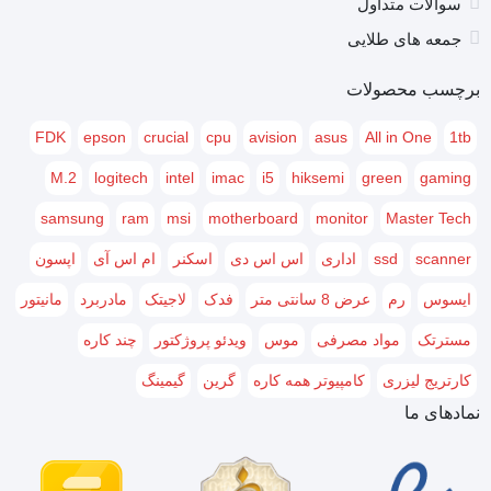
سوالات متداول
جمعه های طلایی
برچسب محصولات
FDK
epson
crucial
cpu
avision
asus
All in One
1tb
M.2
logitech
intel
imac
i5
hiksemi
green
gaming
samsung
ram
msi
motherboard
monitor
Master Tech
scanner
ssd
اداری
اس اس دی
اسکنر
ام اس آی
اپسون
ایسوس
رم
عرض 8 سانتی متر
فدک
لاجیتک
مادربرد
مانیتور
مسترتک
مواد مصرفی
موس
ویدئو پروژکتور
چند کاره
کارتریج لیزری
کامپیوتر همه کاره
گرین
گیمینگ
نمادهای ما