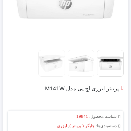
پرینتر لیزری اچ پی مدل M141W
شناسه محصول:
19841
دسته‌بندی‌ها:
چاپگر ( پرینتر )
,
لیزری