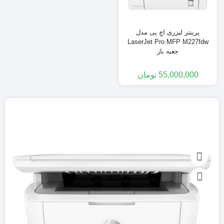
پرینتر لیزری اچ پی مدل
LaserJet Pro MFP M227fdw
جعبه باز
55,000,000
تومان