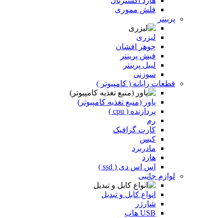
هارد اکسترنال
فلش مموری
پرینتر
لیزری
جوهر افشان
فیش پرینتر
لیبل پرینتر
سوزنی
قطعات رایانه ( کامپیوتر )
پاور (منبع تغذیه کامپیوتر)
پردازنده ( cpu )
رم
کارت گرافیک
کیس
مادربرد
هارد
اس اس دی ( ssd )
لوازم جانبی
انواع کابل و تبدیل
شارژر
USB هاب