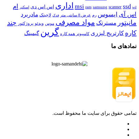
اداری
ssd
msi
ام
اس اس دی
scanner
ram
samsung
اسکنر
wd
اس آی
ایسوس
مادربرد
رم
لاجیتک
عرض 8 سانتی متر
فدک
مواد مصرفی
مانیتور
چند
مسترتک
موس
ویدئو پروژکتور
گرین
کاره
کارتریج لیزری
گیمینگ
کامپیوتر همه کاره
نمادهای ما
تمامی حقوق برای سایت ما محفوظ است.