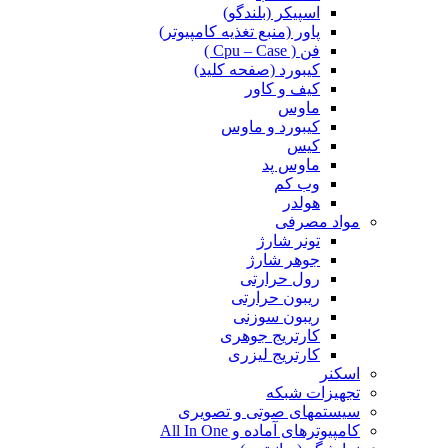
اسپیکر (بلندگو)
پاور (منبع تغذیه کامپیوتر)
فن ( Cpu – Case )
کیبورد (صفحه کلید)
کیف و کاور
ماوس
کیبورد و ماوس
کیس
ماوس پد
وب کم
هولدر
مواد مصرفی
تونر شارژ
جوهر شارژ
رول حرارتی
ریبون حرارتی
ریبون سوزنی
کارتریج جوهری
کارتریج لیزری
اسکنر
تجهیزات شبکه
سیستمهای صوتی و تصویری
کامپیوترهای آماده و All In One