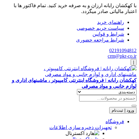
با کهکشان رایانه ارزان و به صرفه خرید کنید. تمام فاکتور ها با
اعتبار مالیاتی صادر میگردد.
راهنمای خرید
سیاست حریم خصوصی
شرایط و قوانین
شرایط مراجعه حضوری
02191094812
crm@pkr-co.ir
|
کهکشان رایانه | فروشگاه اینترنتی کامپیوتر ، ماشینهای اداری و
لوازم جانبی و مواد مصرفی
ورود | ثبت‌نام
فروشگاه
تجهیزات ذخیره سازی اطلاعات