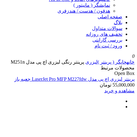
نمایشگر ( مانیتور )
هدفون / هدست / هندزفری
صفحه اصلی
بلاگ
سوالات متداول
تخفیف های روزانه
بررسی گارانتی
ورود / ثبت نام
0
خانه
چاپگر ( پرینتر )
لیزری
پرینتر رنگی لیزری اچ پی مدل M251n
محصولات مرتبط
Open Box
پرینتر لیزری اچ پی مدل LaserJet Pro MFP M227fdw جعبه باز
55,000,000
تومان
مشاهده و خرید