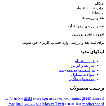
هنگام
315 وات
چاپ =
Printing
نقد و بررسی‌ها
نقد و بررسی وجود ندارد.
افزودن نقد و بررسی
برای ثبت نقد و بررسی
وارد حساب کاربری
خود شوید.
لینکهای مفید
فرم استخدام
شرایط و قوانین
سیاست حریم خصوصی
سوالات متداول
جمعه های طلایی
برچسب محصولات
asus
green
cpu
gaming
1tb
All in One
crucial
i5
avision
FDK
cyan
hiksemi
monitor
intel
Master Tech
motherboard
imac
logitech
M.2