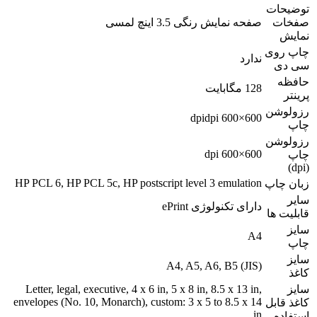
توضیحات
صفخات
صفحه نمایش رنگی 3.5 اینچ لمسی
نمایش
چاپ روی
ندارد
سی دی
حافظه
128 مگابایت
پرینتر
رزولوشن
600×600 dpidpi
چاپ
رزولوشن
600×600 dpi
چاپ
(dpi)
HP PCL 6, HP PCL 5c, HP postscript level 3 emulation
زبان چاپ
سایر
دارای تکنولوژی ePrint
قابلیت ها
سایز
A4
چاپ
سایز
(A4, A5, A6, B5 (JIS
کاغذ
سایز
Letter, legal, executive, 4 x 6 in, 5 x 8 in, 8.5 x 13 in,
envelopes (No. 10, Monarch), custom: 3 x 5 to 8.5 x 14
کاغذ قابل
in
استفاده