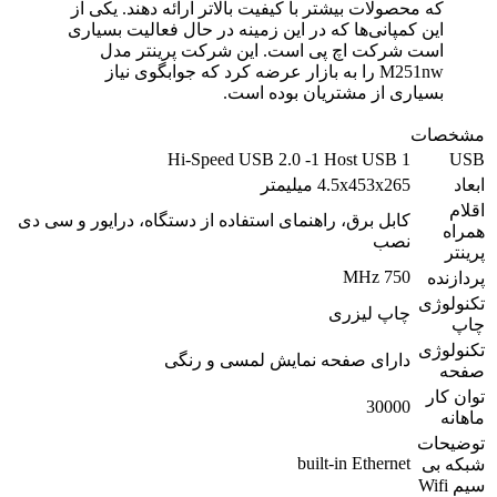
که محصولات بیشتر با کیفیت بالاتر ارائه دهند. یکی از
این کمپانی‌ها که در این زمینه در حال فعالیت بسیاری
است شرکت اچ پی است. این شرکت پرینتر مدل
M251nw را به بازار عرضه کرد که جوابگوی نیاز
بسیاری از مشتریان بوده است.
مشخصات
1 Hi-Speed USB 2.0 -1 Host USB
USB
ابعاد
4.5x453x265 میلیمتر
اقلام
کابل برق، راهنمای استفاده از دستگاه، درایور و سی دی
همراه
نصب
پرینتر
750 MHz
پردازنده
تکنولوژی
چاپ لیزری
چاپ
تکنولوژی
دارای صفحه نمایش لمسی و رنگی
صفحه
توان کار
30000
ماهانه
توضیحات
built-in Ethernet
شبکه بی
سیم Wifi