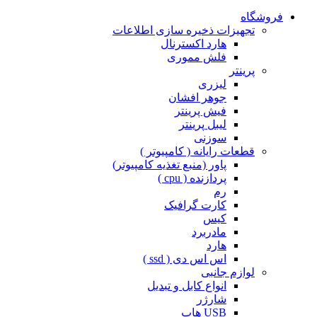
فروشگاه
تجهیزات ذخیره سازی اطلاعات
هارد اکسترنال
فلش مموری
پرینتر
لیزری
جوهر افشان
فیش پرینتر
لیبل پرینتر
سوزنی
قطعات رایانه ( کامپیوتر )
پاور (منبع تغذیه کامپیوتر)
پردازنده ( cpu )
رم
کارت گرافیک
کیس
مادربرد
هارد
اس اس دی ( ssd )
لوازم جانبی
انواع کابل و تبدیل
شارژر
USB هاب