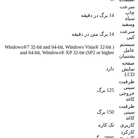
سرعت
چاپ
14 برگ در دقیقه
سیاه
وسفید
سرعت
14 برگ متن در دقیقه
کپی
سیستم
( Windows®7 32-bit and 64-bit, Windows Vista® 32-bit
عامل
and 64-bit, Windows® XP 32-bit (SP2 or higher
پشتیبان
صفحه
دارد
نمایش
LCD
ظرفیت
سینی
125 برگ
خروجی
کاغذ
ظرفیت
سینی
150 برگ
کاغذ
کاربری
تک کاره
کارکرد
کارتریج
2800 برگ