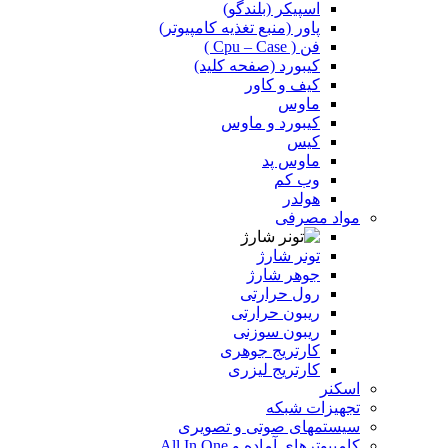
اسپیکر (بلندگو)
پاور (منبع تغذیه کامپیوتر)
فن ( Cpu – Case )
کیبورد (صفحه کلید)
کیف و کاور
ماوس
کیبورد و ماوس
کیس
ماوس پد
وب کم
هولدر
مواد مصرفی
تونر شارژ
جوهر شارژ
رول حرارتی
ریبون حرارتی
ریبون سوزنی
کارتریج جوهری
کارتریج لیزری
اسکنر
تجهیزات شبکه
سیستمهای صوتی و تصویری
کامپیوترهای آماده و All In One