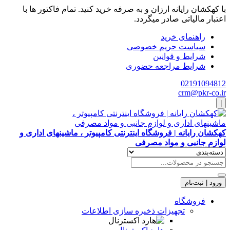
با کهکشان رایانه ارزان و به صرفه خرید کنید. تمام فاکتور ها با
اعتبار مالیاتی صادر میگردد.
راهنمای خرید
سیاست حریم خصوصی
شرایط و قوانین
شرایط مراجعه حضوری
02191094812
crm@pkr-co.ir
|
کهکشان رایانه | فروشگاه اینترنتی کامپیوتر ، ماشینهای اداری و
لوازم جانبی و مواد مصرفی
ورود | ثبت‌نام
فروشگاه
تجهیزات ذخیره سازی اطلاعات