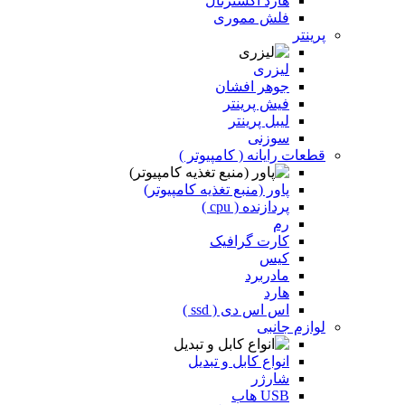
هارد اکسترنال
فلش مموری
پرینتر
لیزری
جوهر افشان
فیش پرینتر
لیبل پرینتر
سوزنی
قطعات رایانه ( کامپیوتر )
پاور (منبع تغذیه کامپیوتر)
پردازنده ( cpu )
رم
کارت گرافیک
کیس
مادربرد
هارد
اس اس دی ( ssd )
لوازم جانبی
انواع کابل و تبدیل
شارژر
USB هاب