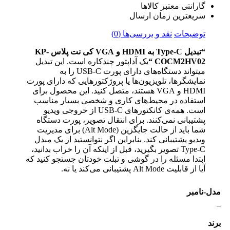
گارانتی معتبر کالاها
سریعترین زمان ارسال
توضیحات
نقد و بررسی‌ها (0)
“تبدیل Type-C به HDMI و VGA کی نت پلاس KP-
COCM2HV02 “
یک آداپتور چندکاره است. این تبدیل
میتواند دستگاه‌های دارای پورت USB-C را به
نمایشگرها، تلویزیون‌ها یا پروژکتورهایی که دارای پورت
HDMI و VGA هستند، متصل کنید. این محصول برای
استفاده در محیط‌های کاری و شخصی بسیار مناسب
است. همه‌ی کانکتورهای USB-C از خروجی ویدیو
پشتیبانی نمی‌کنند. برای انتقال تصویر، پورت دستگاه
شما باید از حالت جایگزین (Alt Mode) برای مدیریت
ویدیو پشتیبانی کند. بنابراین اگر نتوانستید از یک مبدل
Type-C تصویر بگیرید، قبل از اینکه آن را خراب بدانید،
ابتدا مسئله را در گوشی و تبلت خودتان جستجو کنید که
آیا از قابلیت Alt Mode پشتیبانی می‌کند یا نه.
مدل-نامبر
–
برند