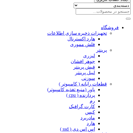
فروشگاه
تجهیزات ذخیره سازی اطلاعات
هارد اکسترنال
فلش مموری
پرینتر
لیزری
جوهر افشان
فیش پرینتر
لیبل پرینتر
سوزنی
قطعات رایانه ( کامپیوتر )
پاور (منبع تغذیه کامپیوتر)
پردازنده ( cpu )
رم
کارت گرافیک
کیس
مادربرد
هارد
اس اس دی ( ssd )