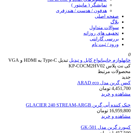
نمایشگر ( مانیتور )
هدفون / هدست / هندزفری
صفحه اصلی
بلاگ
سوالات متداول
تخفیف های روزانه
بررسی گارانتی
ورود / ثبت نام
0
خانه
لوازم جانبی
انواع کابل و تبدیل
تبدیل Type-C به HDMI و VGA
کی نت پلاس KP-COCM2HV02
محصولات مرتبط
جدید
کیس گرین مدل ARAD eco
4,451,700
تومان
مشاهده و خرید
خنک کننده آبی گرین GLACIER 240 STREAM-ARGB
16,959,800
تومان
مشاهده و خرید
کیبورد گرین مدل GK-501
1,457,500
تومان