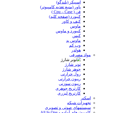
اسپیکر (بلندگو)
پاور (منبع تغذیه کامپیوتر)
فن ( Cpu – Case )
کیبورد (صفحه کلید)
کیف و کاور
ماوس
کیبورد و ماوس
کیس
ماوس پد
وب کم
هولدر
مواد مصرفی
تونر شارژ
جوهر شارژ
رول حرارتی
ریبون حرارتی
ریبون سوزنی
کارتریج جوهری
کارتریج لیزری
اسکنر
تجهیزات شبکه
سیستمهای صوتی و تصویری
کامپیوترهای آماده و All In One