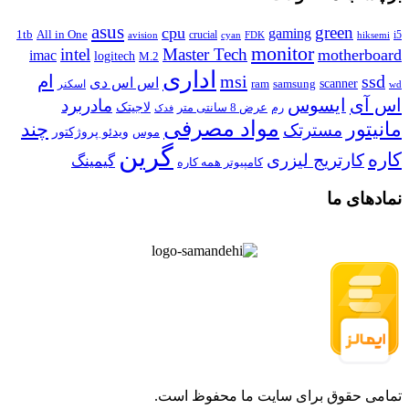
asus
green
cpu
gaming
1tb
All in One
crucial
i5
avision
FDK
cyan
hiksemi
monitor
intel
Master Tech
motherboard
imac
logitech
M.2
اداری
ssd
msi
ام
اس اس دی
scanner
ram
samsung
اسکنر
wd
اس آی
ایسوس
مادربرد
رم
لاجیتک
عرض 8 سانتی متر
فدک
مواد مصرفی
مانیتور
چند
مسترتک
موس
ویدئو پروژکتور
گرین
کاره
کارتریج لیزری
گیمینگ
کامپیوتر همه کاره
نمادهای ما
تمامی حقوق برای سایت ما محفوظ است.