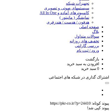
تجهیزات شبکه
سیستمهای صوتی و تصویری
کامپیوترهای آماده و All In One
نمایشگر ( مانیتور )
هدفون / هدست / هندزفری
صفحه اصلی
بلاگ
سوالات متداول
تخفیف های روزانه
بررسی گارانتی
ورود / ثبت نام
بازگشت
افزودن به سبد خرید
0
سبد خرید
اشتراک گذاری در شبکه های اجتماعی
پیوند کوتاه:
https://pkr-co.ir/?p=24410
پیوند کپی شد!