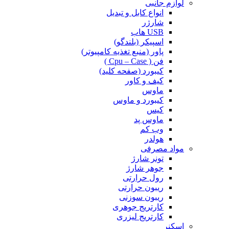
لوازم جانبی
انواع کابل و تبدیل
شارژر
USB هاب
اسپیکر (بلندگو)
پاور (منبع تغذیه کامپیوتر)
فن ( Cpu – Case )
کیبورد (صفحه کلید)
کیف و کاور
ماوس
کیبورد و ماوس
کیس
ماوس پد
وب کم
هولدر
مواد مصرفی
تونر شارژ
جوهر شارژ
رول حرارتی
ریبون حرارتی
ریبون سوزنی
کارتریج جوهری
کارتریج لیزری
اسکنر