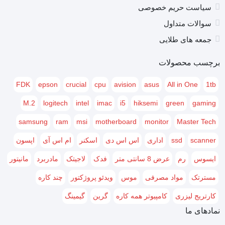
سیاست حریم خصوصی
می‌سازد. این دستگاه برای ارتباط با رایانه از درگاه USB 2.0
سوالات متداول
استفاده می‌کند و همچنین از صفحه‌نمایشی 2 خطی بهره
جمعه های طلایی
می‌برد که می‌توان از آن برای کنترل دستگاه استفاده کرد. یک
برچسب محصولات
عدد عکس 15 × 10 را با وضوح 200 dpi می‌توان در مدت
FDK
epson
crucial
cpu
avision
asus
All in One
1tb
زمان کمتر از 10 ثانیه اسکن نمود.
M.2
logitech
intel
imac
i5
hiksemi
green
gaming
مشخصات
samsung
ram
msi
motherboard
monitor
Master Tech
ابعاد
145 × 387 × 460 ميلی متر
scanner
ssd
اداری
اس اس دی
اسکنر
ام اس آی
اپسون
اسکنر
دارد
ایسوس
رم
عرض 8 سانتی متر
فدک
لاجیتک
مادربرد
مانیتور
برند
اچ پی
مسترتک
مواد مصرفی
موس
ویدئو پروژکتور
چند کاره
تعداد اسکن
کارتریج لیزری
کامپیوتر همه کاره
گرین
گیمینگ
50 برگ
نمادهای ما
اتوماتیک