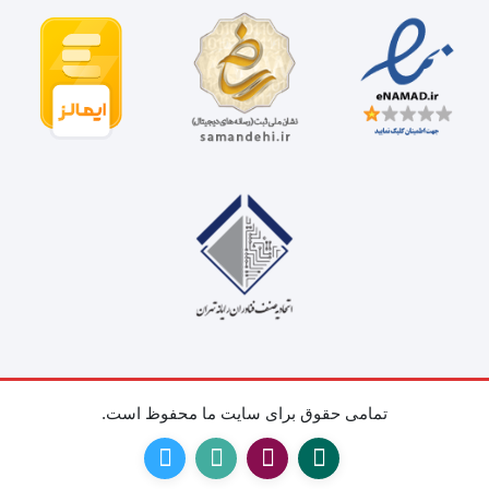
در حالت مسطح 1200x1200dpi و در حالت
رزولوشن اسکنر
بایگانی 600x600dpi
13.9 ثانیه: سرعت اسکن OCR سرعت اسکن
سایر مشخصات
عکس 10*15: 9.2 ثانیه
سایز اسکن
A4
سرعت اسکن
9.2 ثانیه
کیفیت یا عمق
24 بیت, 48 بیت
اسکن رنگی
نوع اسکنر
ADF, Flatbed (تخت)
نوع پورت
usb
تمامی حقوق برای سایت ما محفوظ است.
وزن
5.58 کيلوگرم