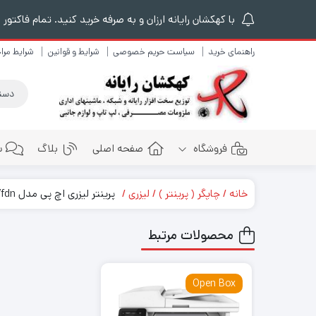
با کهکشان رایانه ارزان و به صرفه خرید کنید. تمام فاکتور ه
راهنمای خرید
سیاست حریم خصوصی
شرایط و قوانین
شرایط مر
فروشگاه
صفحه اصلی
بلاگ
س
خانه
چاپگر ( پرینتر )
لیزری
پرینتر لیزری اچ پی مدل M227fdn
هارد اکسترنال
محصولات مرتبط
Open Box