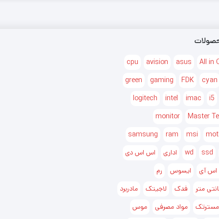
صولات
cpu
avision
asus
All in
green
gaming
FDK
cyan
logitech
intel
imac
i5
monitor
Master T
samsung
ram
msi
mot
ssd
wd
اداری
اس اس دی
 اس آی
ایسوس
رم
فدک
لاجیتک
مادربرد
مسترتک
مواد مصرفی
موس