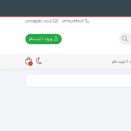
crm@pkr-co.ir
02191094812
ورود | ثبت‌نام
 / ثبت نام
0