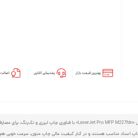
بهترین قیمت بازار
پشتیبانی آنلاین
اصالت ک
پرینتر چندکاره‌ی شرکت «اچ‌پی» (HP) مدل «LaserJet Pro MFP M227fdn» ب