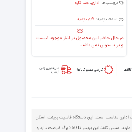
برچسب‌ها:
اداری
,
چند کاره
تعداد بازدید:
841 بازدید
در حال حاضر این محصول در انبار موجود نیست
و در دسترس نمی باشد.
سریعترین زمان
الاها
گارانتی معتبر کالاها
ارسال
ا فناوری چاپ لیزری و تک‌رنگ، برای مصارف اداری مناسب است. این دستگاه قابلیت پرینت، اسکن،
کپی و فکس دارد. پرینترهای لیزری برای چاپ اسناد مناسب هستند و در کنار کیفیت عالی چاپ متون، سرعت خوبی هم دارند. سینی کاغذ این پرینتر تا 250 برگ ظرفیت دارد و