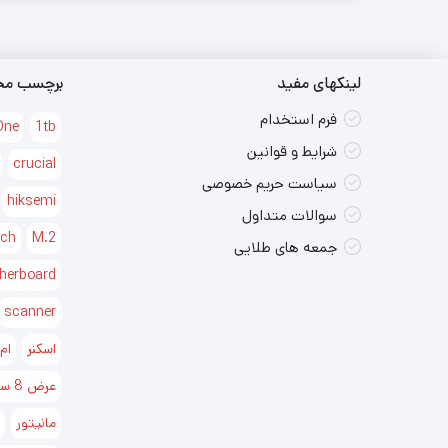
لینکهای مفید
برچسب مح
فرم استخدام
 One
1tb
شرایط و قوانین
crucial
سیاست حریم خصوصی
hiksemi
سوالات متداول
ech
M.2
جمعه های طلایی
herboard
scanner
اسکنر
ام
عرض 8 سانتی متر
مانیتور