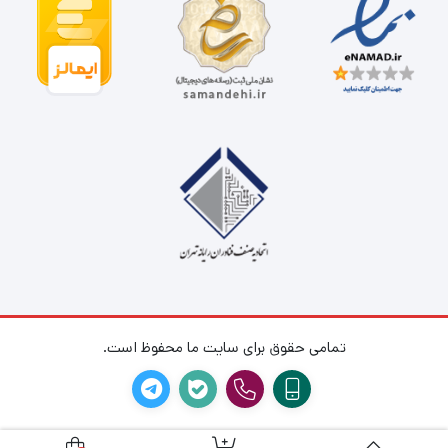
حداکثر تعداد شماره گیری خودکار: 120 شماره (119 شماره
گیری گروهی) حافظه تا 1000 صفحه Auto Fax Reduction
Supported Fax Delayed Sending Distinctive Ring
امکانات
Detection Supported Fax Forwarding Supported Fax
فکس
Phone TAM Interface Supported Fax Polling
Supported Fax Telephone Mode Supported Junk
Barrier Supported PC Interface Supported Telephone
Handset Supported
بزرگنمایی
25 تا 400 درصد
پردازنده
600 مگاهرتز
تمامی حقوق برای سایت ما محفوظ است.
تعداد
اسکن
35 برگ