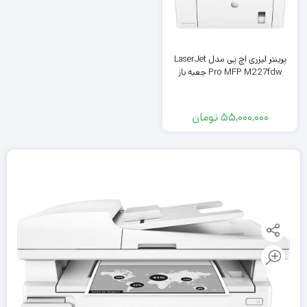
پرینتر لیزری اچ پی مدل LaserJet
Pro MFP M227fdw جعبه باز
55,000,000
تومان