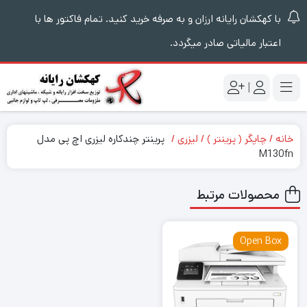
با کهکشان رایانه ارزان و به صرفه خرید کنید. تمام فاکتور ها با
اعتبار مالیاتی صادر میگردد.
|
خانه
چاپگر ( پرینتر )
لیزری
پرینتر چندکاره لیزری اچ پی مدل
M130fn
محصولات مرتبط
Open Box