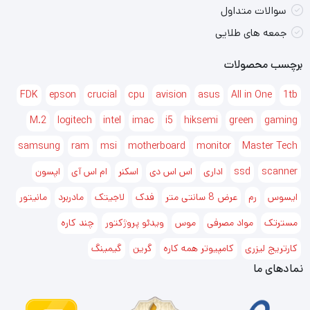
سوالات متداول
وضوح 600 dpi برای چاپ بهره می‌برد و برای چاپ متن ایدئال
جمعه های طلایی
است. روی بدنه و در قسمت چپ، صفحه‌نمایشی دوخطی تعبیه
برچسب محصولات
شده که برای کنترل عملکردهای دستگاه و اطلاع از وضعیت آن
FDK
epson
crucial
cpu
avision
asus
All in One
1tb
بسیار مناسب است. پورت شبکه‌ای که در این دستگاه قرار داده
M.2
logitech
intel
imac
i5
hiksemi
green
gaming
شده است، می‌تواند برای به اشتراک‌گذاری دستگاه در شبکه‌ی
samsung
ram
msi
motherboard
monitor
Master Tech
خانگی مورد استفاده قرار گیرد. قابلیت‌های اسکن و کپی دستگاه
scanner
ssd
اداری
اس اس دی
اسکنر
ام اس آی
اپسون
اگرچه در حد دستگاه‌های کپی و اسکن مجزا نیستند، اما کیفیت
ایسوس
رم
عرض 8 سانتی متر
فدک
لاجیتک
خوبی داشته و ارزش دستگاه را دوچندان کرده‌اند.
مادربرد
مانیتور
مسترتک
مواد مصرفی
موس
ویدئو پروژکتور
چند کاره
مشخصات
کارتریج لیزری
کامپیوتر همه کاره
گرین
گیمینگ
ابعاد
279 ×288 × 415 میلی‌متر
نمادهای ما
اسکنر
دارد