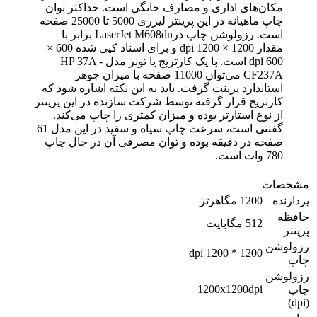
مکان‌های اداری و مصارف خانگی است. حداکثر توان
چاپ ماهیانه در این پرینتر لیزری 5000 تا 25000 صفحه
است. رزولوشن چاپ درLaserJet M608dn برابر با
مقدار 1200 × 1200 dpi و برای اسناد کپی شده 600 ×
600 dpi است. با یک کارتریج یا تونر مدل HP 37A -
CF237A می‌توان 11000 صفحه با میزان جوهر
استاندارد پرینت گرفت. باید به این نکته اشاره شود که
کارتریج قرار گرفته توسط شرکت سازنده در این پرینتر
از نوع استارتر بوده و میزان کمتری را چاپ می‌کند.
گفتنی است، سرعت چاپ سیاه و سفید در این مدل 61
صفحه در دقیقه بوده و توان مصرفی آن در حال چاپ
780 وات است.
مشخصات
پردازنده
1200 مگاهرتز
حافظه
512 مگابایت
پرینتر
رزولوشن
1200 * 1200 dpi
چاپ
رزولوشن
1200x1200dpi
چاپ
(dpi)