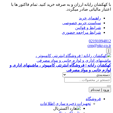
با کهکشان رایانه ارزان و به صرفه خرید کنید. تمام فاکتور ها با
اعتبار مالیاتی صادر میگردد.
راهنمای خرید
سیاست حریم خصوصی
شرایط و قوانین
شرایط مراجعه حضوری
02191094812
crm@pkr-co.ir
|
کهکشان رایانه | فروشگاه اینترنتی کامپیوتر ، ماشینهای اداری و
لوازم جانبی و مواد مصرفی
ورود | ثبت‌نام
فروشگاه
تجهیزات ذخیره سازی اطلاعات