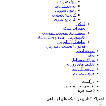
رول حرارتی
ریبون حرارتی
ریبون سوزنی
کارتریج جوهری
کارتریج لیزری
اسکنر
تجهیزات شبکه
سیستمهای صوتی و تصویری
کامپیوترهای آماده و All In One
نمایشگر ( مانیتور )
هدفون / هدست / هندزفری
صفحه اصلی
بلاگ
سوالات متداول
تخفیف های روزانه
بررسی گارانتی
ورود / ثبت نام
بازگشت
افزودن به سبد خرید
0
سبد خرید
اشتراک گذاری در شبکه های اجتماعی