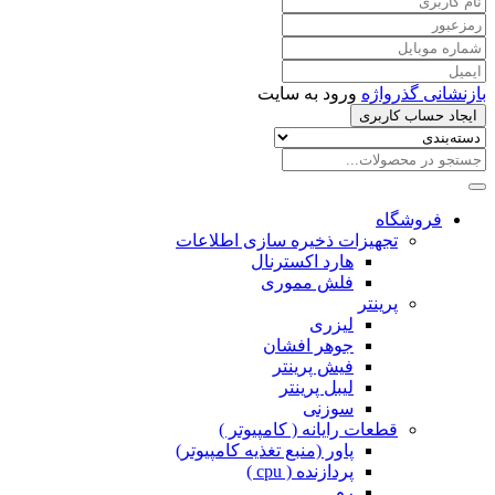
بازنشانی گذرواژه
ورود به سایت
ایجاد حساب کاربری
فروشگاه
تجهیزات ذخیره سازی اطلاعات
هارد اکسترنال
فلش مموری
پرینتر
لیزری
جوهر افشان
فیش پرینتر
لیبل پرینتر
سوزنی
قطعات رایانه ( کامپیوتر )
پاور (منبع تغذیه کامپیوتر)
پردازنده ( cpu )
رم