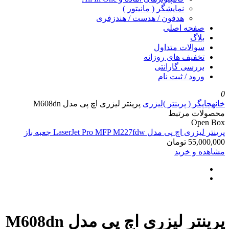
نمایشگر ( مانیتور )
هدفون / هدست / هندزفری
صفحه اصلی
بلاگ
سوالات متداول
تخفیف های روزانه
بررسی گارانتی
ورود / ثبت نام
0
خانه
چاپگر ( پرینتر )
لیزری
پرینتر لیزری اچ پی مدل M608dn
محصولات مرتبط
Open Box
پرینتر لیزری اچ پی مدل LaserJet Pro MFP M227fdw جعبه باز
55,000,000
تومان
مشاهده و خرید
پرینتر لیزری اچ پی مدل M608dn