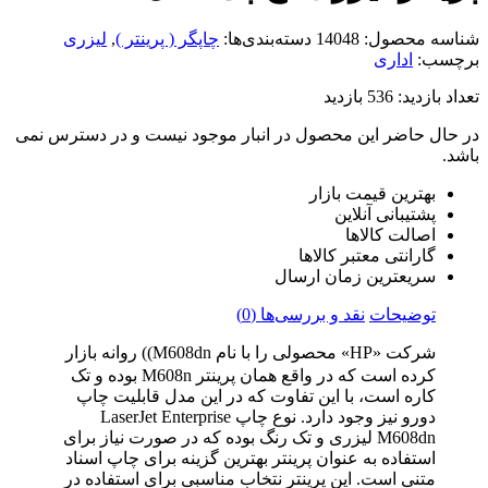
شناسه محصول:
14048
دسته‌بندی‌ها:
چاپگر ( پرینتر )
,
لیزری
برچسب:
اداری
تعداد بازدید:
536 بازدید
در حال حاضر این محصول در انبار موجود نیست و در دسترس نمی
باشد.
بهترین قیمت بازار
پشتیبانی آنلاین
اصالت کالاها
گارانتی معتبر کالاها
سریعترین زمان ارسال
توضیحات
نقد و بررسی‌ها (0)
شرکت «HP» محصولی را با نام M608dn)) روانه بازار
کرده است که در واقع همان پرینتر M608n بوده و تک
کاره است، با این تفاوت که در این مدل قابلیت چاپ
دورو نیز وجود دارد. نوع چاپ LaserJet Enterprise
M608dn لیزری و تک رنگ بوده که در صورت نیاز برای
استفاده به عنوان پرینتر بهترین گزینه برای چاپ اسناد
متنی است. این پرینتر نتخاب مناسبی برای استفاده در