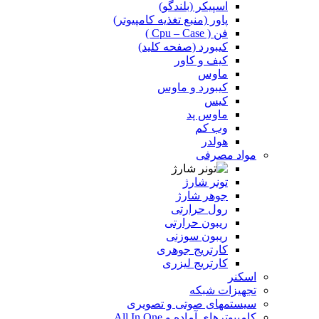
اسپیکر (بلندگو)
پاور (منبع تغذیه کامپیوتر)
فن ( Cpu – Case )
کیبورد (صفحه کلید)
کیف و کاور
ماوس
کیبورد و ماوس
کیس
ماوس پد
وب کم
هولدر
مواد مصرفی
تونر شارژ
جوهر شارژ
رول حرارتی
ریبون حرارتی
ریبون سوزنی
کارتریج جوهری
کارتریج لیزری
اسکنر
تجهیزات شبکه
سیستمهای صوتی و تصویری
کامپیوترهای آماده و All In One