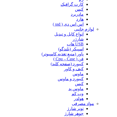
کارت گرافیک
کیس
مادربرد
هارد
اس اس دی ( ssd )
لوازم جانبی
انواع کابل و تبدیل
شارژر
USB هاب
اسپیکر (بلندگو)
پاور (منبع تغذیه کامپیوتر)
فن ( Cpu – Case )
کیبورد (صفحه کلید)
کیف و کاور
ماوس
کیبورد و ماوس
کیس
ماوس پد
وب کم
هولدر
مواد مصرفی
تونر شارژ
جوهر شارژ