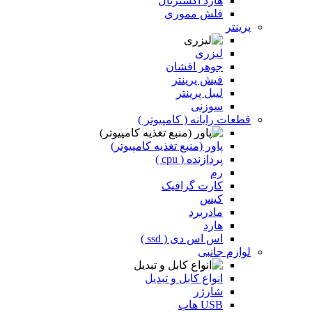
هارد اکسترنال
فلش مموری
پرینتر
لیزری
جوهر افشان
فیش پرینتر
لیبل پرینتر
سوزنی
قطعات رایانه ( کامپیوتر )
پاور (منبع تغذیه کامپیوتر)
پردازنده ( cpu )
رم
کارت گرافیک
کیس
مادربرد
هارد
اس اس دی ( ssd )
لوازم جانبی
انواع کابل و تبدیل
شارژر
USB هاب