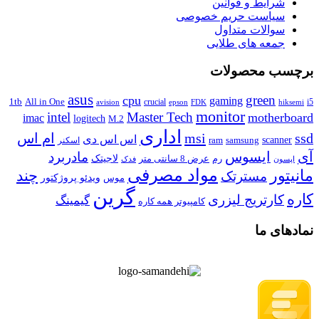
شرایط و قوانین
سیاست حریم خصوصی
سوالات متداول
جمعه های طلایی
برچسب محصولات
asus
green
cpu
gaming
1tb
All in One
crucial
i5
avision
epson
FDK
hiksemi
monitor
intel
Master Tech
motherboard
imac
logitech
M.2
اداری
ssd
msi
ام اس
اس اس دی
scanner
ram
samsung
اسکنر
آی
ایسوس
مادربرد
رم
لاجیتک
عرض 8 سانتی متر
فدک
اپسون
مواد مصرفی
مانیتور
چند
مسترتک
موس
ویدئو پروژکتور
گرین
کاره
کارتریج لیزری
گیمینگ
کامپیوتر همه کاره
نمادهای ما