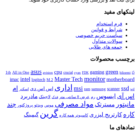
لینکهای مفید
فرم استخدام
شرایط و قوانین
سیاست حریم خصوصی
سوالات متداول
جمعه های طلایی
برچسب محصولات
asus
green
cpu
gaming
1tb
All in One
crucial
i5
avision
FDK
cyan
hiksemi
monitor
intel
Master Tech
motherboard
imac
logitech
M.2
اداری
ssd
msi
ام
اس اس دی
scanner
ram
samsung
اسکنر
wd
اس آی
ایسوس
مادربرد
رم
لاجیتک
عرض 8 سانتی متر
فدک
مواد مصرفی
مانیتور
چند
مسترتک
موس
ویدئو پروژکتور
گرین
کاره
کارتریج لیزری
گیمینگ
کامپیوتر همه کاره
نمادهای ما