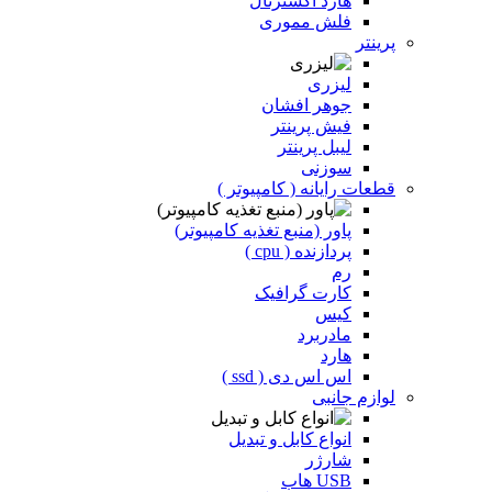
هارد اکسترنال
فلش مموری
پرینتر
لیزری
جوهر افشان
فیش پرینتر
لیبل پرینتر
سوزنی
قطعات رایانه ( کامپیوتر )
پاور (منبع تغذیه کامپیوتر)
پردازنده ( cpu )
رم
کارت گرافیک
کیس
مادربرد
هارد
اس اس دی ( ssd )
لوازم جانبی
انواع کابل و تبدیل
شارژر
USB هاب