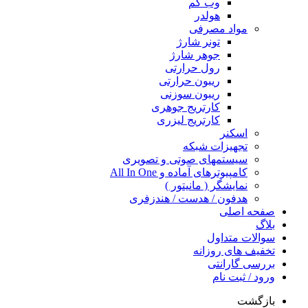
وب کم
هولدر
مواد مصرفی
تونر شارژ
جوهر شارژ
رول حرارتی
ریبون حرارتی
ریبون سوزنی
کارتریج جوهری
کارتریج لیزری
اسکنر
تجهیزات شبکه
سیستمهای صوتی و تصویری
کامپیوترهای آماده و All In One
نمایشگر ( مانیتور )
هدفون / هدست / هندزفری
صفحه اصلی
بلاگ
سوالات متداول
تخفیف های روزانه
بررسی گارانتی
ورود / ثبت نام
بازگشت