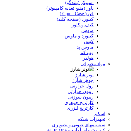
اسپیکر (بلندگو)
پاور (منبع تغذیه کامپیوتر)
فن ( Cpu – Case )
کیبورد (صفحه کلید)
کیف و کاور
ماوس
کیبورد و ماوس
کیس
ماوس پد
وب کم
هولدر
مواد مصرفی
تونر شارژ
جوهر شارژ
رول حرارتی
ریبون حرارتی
ریبون سوزنی
کارتریج جوهری
کارتریج لیزری
اسکنر
تجهیزات شبکه
سیستمهای صوتی و تصویری
کامپیوترهای آماده و All In One