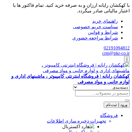
با کهکشان رایانه ارزان و به صرفه خرید کنید. تمام فاکتور ها با
اعتبار مالیاتی صادر میگردد.
راهنمای خرید
سیاست حریم خصوصی
شرایط و قوانین
شرایط مراجعه حضوری
02191094812
crm@pkr-co.ir
|
کهکشان رایانه | فروشگاه اینترنتی کامپیوتر ، ماشینهای اداری و
لوازم جانبی و مواد مصرفی
ورود | ثبت‌نام
فروشگاه
تجهیزات ذخیره سازی اطلاعات