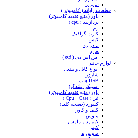
سوزنی
قطعات رایانه ( کامپیوتر )
پاور (منبع تغذیه کامپیوتر)
پردازنده ( cpu )
رم
کارت گرافیک
کیس
مادربرد
هارد
اس اس دی ( ssd )
لوازم جانبی
انواع کابل و تبدیل
شارژر
USB هاب
اسپیکر (بلندگو)
پاور (منبع تغذیه کامپیوتر)
فن ( Cpu – Case )
کیبورد (صفحه کلید)
کیف و کاور
ماوس
کیبورد و ماوس
کیس
ماوس پد