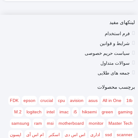
لینکهای مفید
فرم استخدام
شرایط و قوانین
سیاست حریم خصوصی
سوالات متداول
جمعه های طلایی
برچسب محصولات
FDK
epson
crucial
cpu
avision
asus
All in One
1tb
M.2
logitech
intel
imac
i5
hiksemi
green
gaming
samsung
ram
msi
motherboard
monitor
Master Tech
scanner
ssd
اداری
اس اس دی
اسکنر
ام اس آی
اپسون