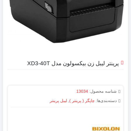
پرینتر لیبل زن بیکسولون مدل XD3-40T
شناسه محصول:
13034
دسته‌بندی‌ها:
چاپگر ( پرینتر )
,
لیبل پرینتر