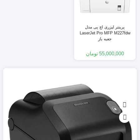
پرینتر لیزری اچ پی مدل
LaserJet Pro MFP M227fdw
جعبه باز
55,000,000
تومان