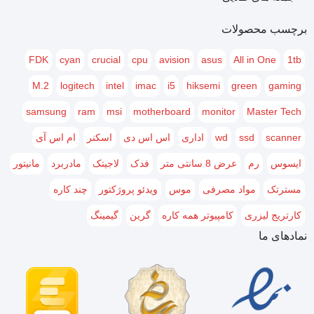
نوع کاربری
عادی
برچسب محصولات
وزن
2.6 kg
FDK
cyan
crucial
cpu
avision
asus
All in One
1tb
M.2
logitech
intel
imac
i5
hiksemi
green
gaming
samsung
ram
msi
motherboard
monitor
Master Tech
scanner
ssd
wd
اداری
اس اس دی
اسکنر
ام اس آی
ایسوس
رم
عرض 8 سانتی متر
فدک
لاجیتک
مادربرد
مانیتور
مسترتک
مواد مصرفی
موس
ویدئو پروژکتور
چند کاره
کارتریج لیزری
کامپیوتر همه کاره
گرین
گیمینگ
نمادهای ما