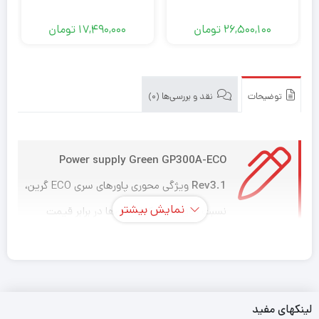
26,500,100
تومان
17,490,000
تومان
توضیحات
نقد و بررسی‌ها (0)
Power supply Green GP300A-ECO
Rev3.1
ویژگی محوری پاورهای سری ECO گرین،
نمایش بیشتر
نسبت فوق‌العاده کارایی آن‌ها در برابر قیمت
محسوب می شود. در واقع این سری، آن دسته از کاربرانی را
هدف گرفته که حتی با بودجه محدود، قصد خرید یک پاور
استاندارد با گارانتی و خدمات پس از فروش معتبر را دارند.
لینکهای مفید
مناسب برای کاربردهای خانگی / اداری