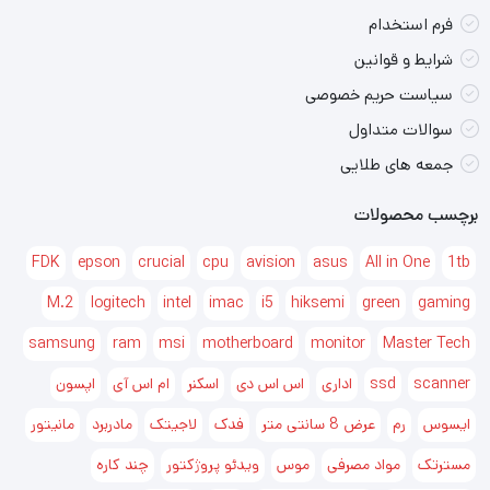
فرم استخدام
قابلیت ارائه توان نامی حتی در دمای محیط حداکثر 40C
شرایط و قوانین
دارای مدار تصحیح ضریب توان (Active PFC) با عملکرد
سیاست حریم خصوصی
بالاتر از 0.90 در شرایط اعمال بار %20 الی %100
سوالات متداول
بهره‌مندی از خازن‌ های درجه 1 ساخت کمپانی SamXon از
جمعه های طلایی
نوع 85C در بخش اولیه
برچسب محصولات
بهره مندی از فیلترهای CLC به جهت بهبود دقت در
FDK
epson
crucial
cpu
avision
asus
All in One
1tb
رگولاسیون ولتاژ و کاهش ریپل خروجی
M.2
logitech
intel
imac
i5
hiksemi
green
gaming
بازدهی مصرف انرژی (Efficiency) بالا مطابق با 80Plus
samsung
ram
msi
motherboard
monitor
Master Tech
Standard
scanner
ssd
اداری
اس اس دی
اسکنر
ام اس آی
اپسون
دارای میزان مصرف انرژی کمتر از 0.5W در حالت Stand
ایسوس
رم
By مطابق با جدیدترین اصلاحات بار ERP 2013
عرض 8 سانتی متر
فدک
لاجیتک
مادربرد
مانیتور
Hold-Up Time حدوداً 12ms حتی در بار %100
مسترتک
مواد مصرفی
موس
ویدئو پروژکتور
چند کاره