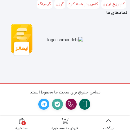
مجهز به فیلتر دو مرحله ای EMI در بخش ورودی
کارتریج لیزری
کامپیوتر همه کاره
گرین
گیمینگ
نمادهای ما
فن فوق‌العاده کم صدا با عملکرد هوشمند
مشخصات کلي
سری محصول
ECO
مدل
GP300A-ECO Rev3.1
توان حقیقی خروجی
300W
تمامی حقوق برای سایت ما محفوظ است.
نوع پاور (Form Factor)
ATX PS2
ابعاد بیرونی (طول x عرض x
86mm x 150mm x
0
بازگشت
افزودن به سبد خرید
سبد خرید