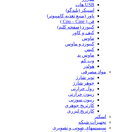
USB هاب
اسپیکر (بلندگو)
پاور (منبع تغذیه کامپیوتر)
فن ( Cpu – Case )
کیبورد (صفحه کلید)
کیف و کاور
ماوس
کیبورد و ماوس
کیس
ماوس پد
وب کم
هولدر
مواد مصرفی
تونر شارژ
جوهر شارژ
رول حرارتی
ریبون حرارتی
ریبون سوزنی
کارتریج جوهری
کارتریج لیزری
اسکنر
تجهیزات شبکه
سیستمهای صوتی و تصویری