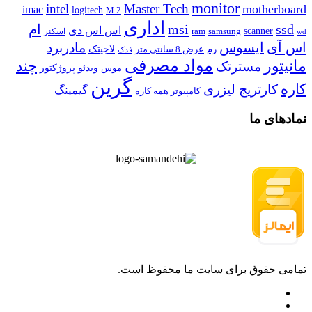
monitor
intel
Master Tech
motherboard
imac
logitech
M.2
اداری
ssd
msi
ام
اس اس دی
scanner
ram
samsung
اسکنر
wd
اس آی
ایسوس
مادربرد
رم
لاجیتک
عرض 8 سانتی متر
فدک
مواد مصرفی
مانیتور
چند
مسترتک
موس
ویدئو پروژکتور
گرین
کاره
کارتریج لیزری
گیمینگ
کامپیوتر همه کاره
نمادهای ما
تمامی حقوق برای سایت ما محفوظ است.