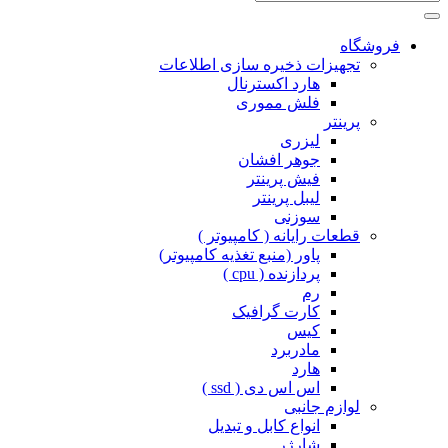
فروشگاه
تجهیزات ذخیره سازی اطلاعات
هارد اکسترنال
فلش مموری
پرینتر
لیزری
جوهر افشان
فیش پرینتر
لیبل پرینتر
سوزنی
قطعات رایانه ( کامپیوتر )
پاور (منبع تغذیه کامپیوتر)
پردازنده ( cpu )
رم
کارت گرافیک
کیس
مادربرد
هارد
اس اس دی ( ssd )
لوازم جانبی
انواع کابل و تبدیل
شارژر