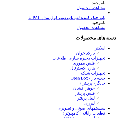
ناموجود
مشاهده محصول
پایه خنک کننده لپ تاپ دیپ کول مدل U PAL
ناموجود
مشاهده محصول
دسته‌های محصولات
اسکنر
بارکد خوان
تجهیزات ذخیره سازی اطلاعات
فلش مموری
هارد اکسترنال
تجهیزات شبکه
جعبه باز - Open Box
چاپگر ( پرینتر )
جوهر افشان
فیش پرینتر
لیبل پرینتر
لیزری
سیستمهای صوتی و تصویری
قطعات رایانه ( کامپیوتر )