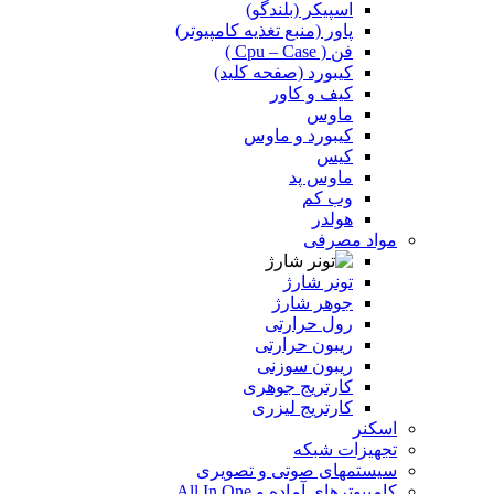
اسپیکر (بلندگو)
پاور (منبع تغذیه کامپیوتر)
فن ( Cpu – Case )
کیبورد (صفحه کلید)
کیف و کاور
ماوس
کیبورد و ماوس
کیس
ماوس پد
وب کم
هولدر
مواد مصرفی
تونر شارژ
جوهر شارژ
رول حرارتی
ریبون حرارتی
ریبون سوزنی
کارتریج جوهری
کارتریج لیزری
اسکنر
تجهیزات شبکه
سیستمهای صوتی و تصویری
کامپیوترهای آماده و All In One