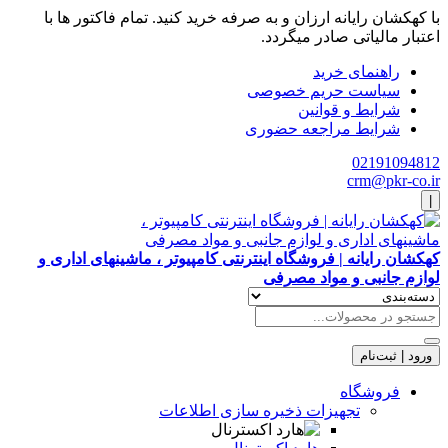
با کهکشان رایانه ارزان و به صرفه خرید کنید. تمام فاکتور ها با
اعتبار مالیاتی صادر میگردد.
راهنمای خرید
سیاست حریم خصوصی
شرایط و قوانین
شرایط مراجعه حضوری
02191094812
crm@pkr-co.ir
|
کهکشان رایانه | فروشگاه اینترنتی کامپیوتر ، ماشینهای اداری و
لوازم جانبی و مواد مصرفی
ورود | ثبت‌نام
فروشگاه
تجهیزات ذخیره سازی اطلاعات