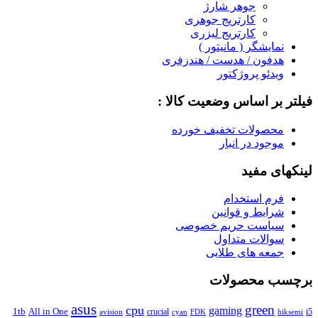
جوهر شارژ
کارتریج جوهری
کارتریج لیزری
نمایشگر ( مانیتور )
هدفون / هدست / هندزفری
ویدئو پروژکتور
فیلتر بر اساس وضعیت کالا :
محصولات تخفیف خورده
موجود در انبار
لینکهای مفید
فرم استخدام
شرایط و قوانین
سیاست حریم خصوصی
سوالات متداول
جمعه های طلایی
برچسب محصولات
asus
green
cpu
gaming
1tb
All in One
crucial
i5
avision
FDK
cyan
hiksemi