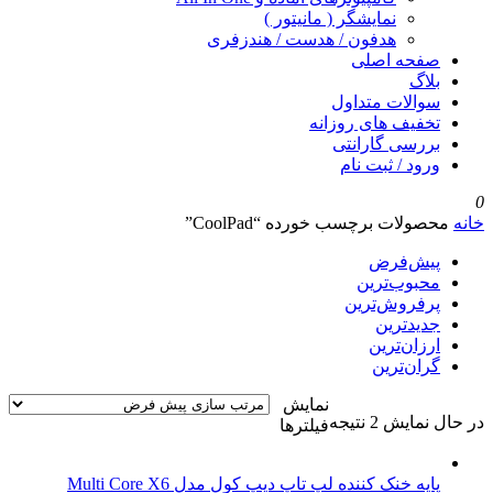
نمایشگر ( مانیتور )
هدفون / هدست / هندزفری
صفحه اصلی
بلاگ
سوالات متداول
تخفیف های روزانه
بررسی گارانتی
ورود / ثبت نام
0
خانه
محصولات برچسب خورده “CoolPad”
پیش‌فرض
محبوب‌ترین
پرفروش‌ترین
جدیدترین
ارزان‌ترین
گران‌ترین
نمایش
در حال نمایش 2 نتیجه
فیلترها
پایه خنک کننده لپ تاپ دیپ کول مدل Multi Core X6