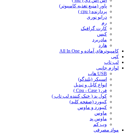
اس اس دی ( ssd )
پاور (منبع تغذیه کامپیوتر)
پردازنده ( cpu )
درایو نوری
رم
کارت گرافیک
کیس
مادربرد
هارد
کامپیوترهای آماده و All In One
کپی
لپ تاپ
لوازم جانبی
USB هاب
اسپیکر (بلندگو)
انواع کابل و تبدیل
فن ( Cpu - Case )
کول پد ( خنک کننده لپ تاپ )
کیبورد (صفحه کلید)
کیبورد و ماوس
ماوس
ماوس پد
وب کم
مواد مصرفی