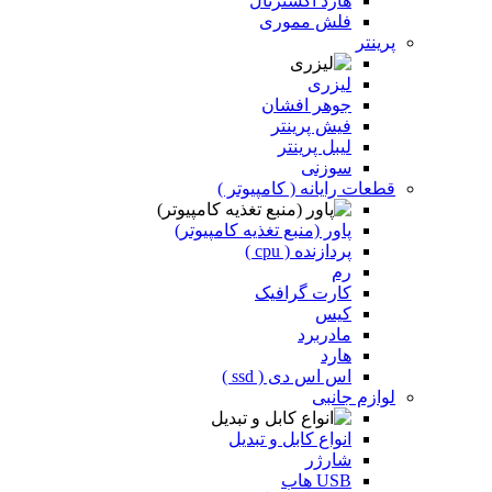
هارد اکسترنال
فلش مموری
پرینتر
لیزری
جوهر افشان
فیش پرینتر
لیبل پرینتر
سوزنی
قطعات رایانه ( کامپیوتر )
پاور (منبع تغذیه کامپیوتر)
پردازنده ( cpu )
رم
کارت گرافیک
کیس
مادربرد
هارد
اس اس دی ( ssd )
لوازم جانبی
انواع کابل و تبدیل
شارژر
USB هاب