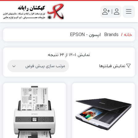
|
خانه
Brands
اپسون - EPSON
نمایش 1–12 از 62 نتیجه
نمایش فیلترها