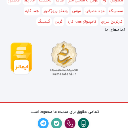
ایسوس
رم
عرض 8 سانتی متر
فدک
لاجیتک
مادربرد
مانیتور
مسترتک
مواد مصرفی
موس
ویدئو پروژکتور
چند کاره
کارتریج لیزری
کامپیوتر همه کاره
گرین
گیمینگ
نمادهای ما
تمامی حقوق برای سایت ما محفوظ است.