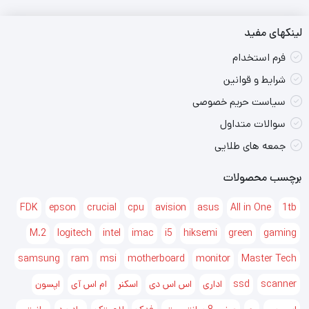
لینکهای مفید
فرم استخدام
شرایط و قوانین
سیاست حریم خصوصی
سوالات متداول
جمعه های طلایی
برچسب محصولات
FDK
epson
crucial
cpu
avision
asus
All in One
1tb
M.2
logitech
intel
imac
i5
hiksemi
green
gaming
samsung
ram
msi
motherboard
monitor
Master Tech
scanner
ssd
اداری
اس اس دی
اسکنر
ام اس آی
اپسون