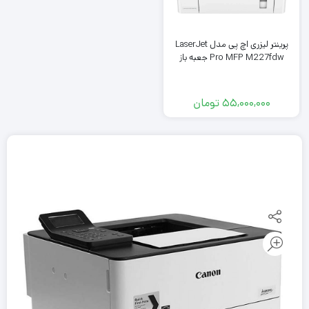
پرینتر لیزری اچ پی مدل LaserJet
Pro MFP M227fdw جعبه باز
55,000,000
تومان