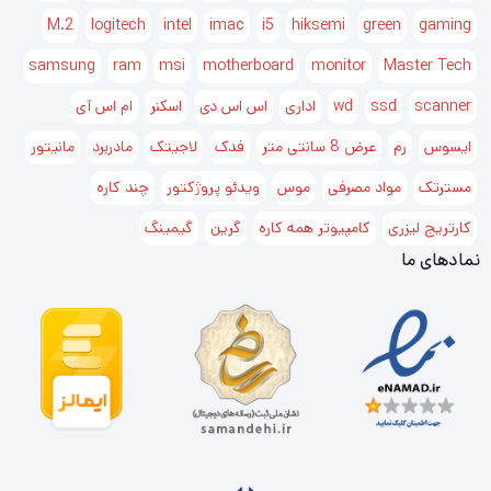
M.2
logitech
intel
imac
i5
hiksemi
green
gaming
مشخصات
samsung
ram
msi
motherboard
monitor
Master Tech
پورت اتصال
پورت USB 2.0 , پورت Ethernet
scanner
ssd
wd
اداری
اس اس دی
اسکنر
ام اس آی
تکنولوژی چاپ
لیزری
ایسوس
رم
عرض 8 سانتی متر
فدک
لاجیتک
مادربرد
مانیتور
چاپ بر روی CD
–
مسترتک
مواد مصرفی
موس
ویدئو پروژکتور
چند کاره
رزولوشن چاپ
1200×1200 dpi
کارتریج لیزری
کامپیوتر همه کاره
گرین
گیمینگ
نمادهای ما
UFRII, PCL 5e4, PCL6, Adobe®
زبان چاپ
PostScript9
سرعت چاپ (برگ در
32 صفحه در دقیقه
دقیقه)
کارتریج یا تونرمصرفی
Canon 057
کارکرد کارتریج یا تونر
3100 برگ