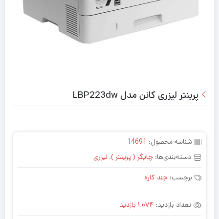
پرینتر لیزری کانن مدل LBP223dw
شناسه محصول:
14691
دسته‌بندی‌ها:
چاپگر ( پرینتر )
,
لیزری
برچسب:
چند کاره
تعداد بازدید:
1,074 بازدید