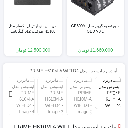
منبع تغذیه گرین مدل GP600A-
اس اس دی اینترنال لکسار مدل
GED V3.1
NS100 ظرفیت 512 گیگابایت
11,660,000
تومان
12,500,000
تومان
مادربرد ایسوس مدل PRIME H610M-A WIFI