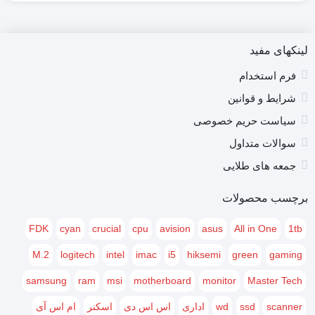
لینکهای مفید
فرم استخدام
شرایط و قوانین
سیاست حریم خصوصی
سوالات متداول
جمعه های طلایی
برچسب محصولات
FDK
cyan
crucial
cpu
avision
asus
All in One
1tb
M.2
logitech
intel
imac
i5
hiksemi
green
gaming
samsung
ram
msi
motherboard
monitor
Master Tech
scanner
ssd
wd
اداری
اس اس دی
اسکنر
ام اس آی