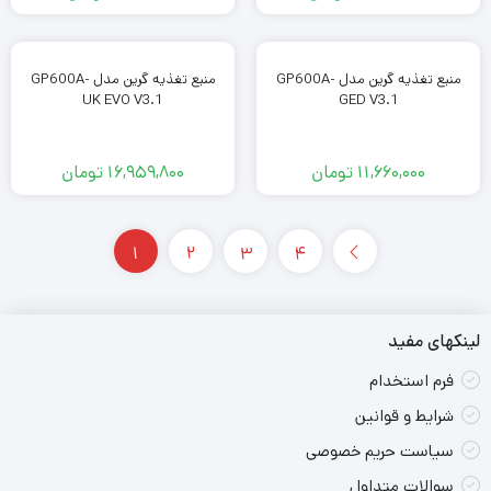
منبع تغذیه گرین مدل GP600A-
منبع تغذیه گرین مدل GP600A-
UK EVO V3.1
GED V3.1
11,660,000
تومان
16,959,800
تومان
1
2
3
4
لینکهای مفید
فرم استخدام
شرایط و قوانین
سیاست حریم خصوصی
سوالات متداول