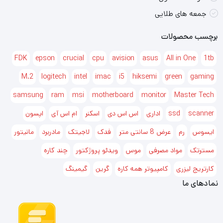
جمعه های طلایی
برچسب محصولات
FDK
epson
crucial
cpu
avision
asus
All in One
1tb
M.2
logitech
intel
imac
i5
hiksemi
green
gaming
samsung
ram
msi
motherboard
monitor
Master Tech
scanner
ssd
اداری
اس اس دی
اسکنر
ام اس آی
اپسون
ایسوس
رم
عرض 8 سانتی متر
فدک
لاجیتک
مادربرد
مانیتور
مسترتک
مواد مصرفی
موس
ویدئو پروژکتور
چند کاره
کارتریج لیزری
کامپیوتر همه کاره
گرین
گیمینگ
نمادهای ما