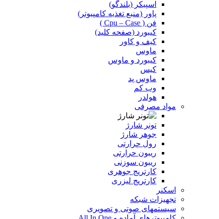
اسپیکر (بلندگو)
پاور (منبع تغذیه کامپیوتر)
فن ( Cpu – Case )
کیبورد (صفحه کلید)
کیف و کاور
ماوس
کیبورد و ماوس
کیس
ماوس پد
وب کم
هولدر
مواد مصرفی
تونر شارژ
جوهر شارژ
رول حرارتی
ریبون حرارتی
ریبون سوزنی
کارتریج جوهری
کارتریج لیزری
اسکنر
تجهیزات شبکه
سیستمهای صوتی و تصویری
کامپیوترهای آماده و All In One