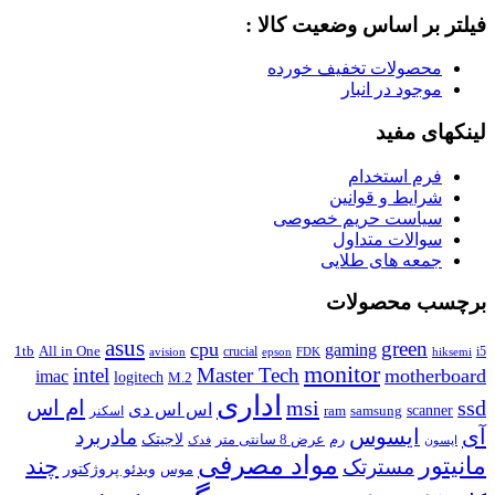
فیلتر بر اساس وضعیت کالا :
محصولات تخفیف خورده
موجود در انبار
لینکهای مفید
فرم استخدام
شرایط و قوانین
سیاست حریم خصوصی
سوالات متداول
جمعه های طلایی
برچسب محصولات
asus
green
cpu
gaming
1tb
All in One
crucial
i5
avision
epson
FDK
hiksemi
monitor
intel
Master Tech
motherboard
imac
logitech
M.2
اداری
ssd
msi
ام اس
اس اس دی
scanner
ram
samsung
اسکنر
آی
ایسوس
مادربرد
رم
لاجیتک
عرض 8 سانتی متر
فدک
اپسون
مواد مصرفی
مانیتور
چند
مسترتک
موس
ویدئو پروژکتور