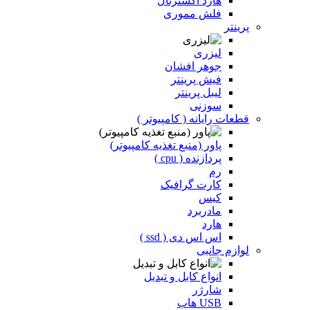
هارد اکسترنال
فلش مموری
پرینتر
لیزری
جوهر افشان
فیش پرینتر
لیبل پرینتر
سوزنی
قطعات رایانه ( کامپیوتر )
پاور (منبع تغذیه کامپیوتر)
پردازنده ( cpu )
رم
کارت گرافیک
کیس
مادربرد
هارد
اس اس دی ( ssd )
لوازم جانبی
انواع کابل و تبدیل
شارژر
USB هاب