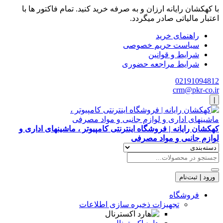
با کهکشان رایانه ارزان و به صرفه خرید کنید. تمام فاکتور ها با
اعتبار مالیاتی صادر میگردد.
راهنمای خرید
سیاست حریم خصوصی
شرایط و قوانین
شرایط مراجعه حضوری
02191094812
crm@pkr-co.ir
|
کهکشان رایانه | فروشگاه اینترنتی کامپیوتر ، ماشینهای اداری و
لوازم جانبی و مواد مصرفی
ورود | ثبت‌نام
فروشگاه
تجهیزات ذخیره سازی اطلاعات