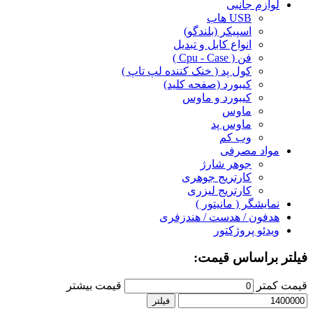
لوازم جانبی
USB هاب
اسپیکر (بلندگو)
انواع کابل و تبدیل
فن ( Cpu - Case )
کول پد ( خنک کننده لپ تاپ )
کیبورد (صفحه کلید)
کیبورد و ماوس
ماوس
ماوس پد
وب کم
مواد مصرفی
جوهر شارژ
کارتریج جوهری
کارتریج لیزری
نمایشگر ( مانیتور )
هدفون / هدست / هندزفری
ویدئو پروژکتور
فیلتر براساس قیمت:
قیمت کمتر
قیمت بیشتر
فیلتر