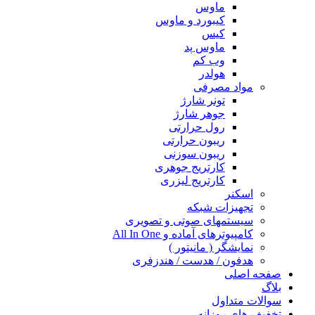
ماوس
کیبورد و ماوس
کیس
ماوس پد
وب کم
هولدر
مواد مصرفی
تونر شارژ
جوهر شارژ
رول حرارتی
ریبون حرارتی
ریبون سوزنی
کارتریج جوهری
کارتریج لیزری
اسکنر
تجهیزات شبکه
سیستمهای صوتی و تصویری
کامپیوترهای آماده و All In One
نمایشگر ( مانیتور )
هدفون / هدست / هندزفری
صفحه اصلی
بلاگ
سوالات متداول
تخفیف های روزانه