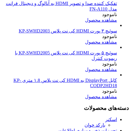
تفکیک کننده صدا و تصوير HDMI به آنالوگ و دیجيتال فرانت
مدل FN-A110
ناموجود
مشاهده محصول
سوئیچ ۳ پورت HDMI کی نت پلاس KP-SWHD2003
ناموجود
مشاهده محصول
سوئیچ ۵ پورت HDMI کی نت پلاس KP-SWHD2005 با
ریموت کنترل
ناموجود
مشاهده محصول
کابل DisplayPort به HDMI کی نت پلاس ۱.8 متری KP-
CODP2HD18
ناموجود
مشاهده محصول
دسته‌های محصولات
اسکنر
بارکد خوان
تجهیزات ذخیره سازی اطلاعات