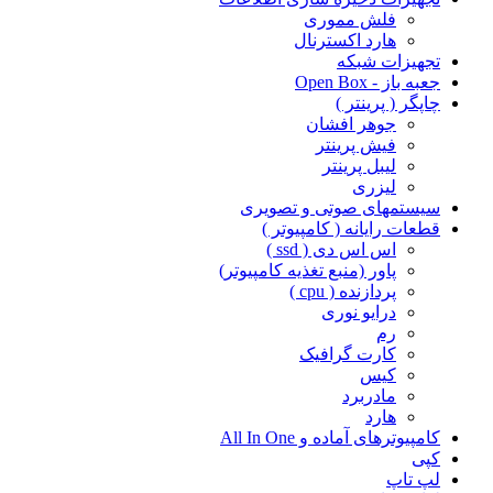
فلش مموری
هارد اکسترنال
تجهیزات شبکه
جعبه باز - Open Box
چاپگر ( پرینتر )
جوهر افشان
فیش پرینتر
لیبل پرینتر
لیزری
سیستمهای صوتی و تصویری
قطعات رایانه ( کامپیوتر )
اس اس دی ( ssd )
پاور (منبع تغذیه کامپیوتر)
پردازنده ( cpu )
درایو نوری
رم
کارت گرافیک
کیس
مادربرد
هارد
کامپیوترهای آماده و All In One
کپی
لپ تاپ