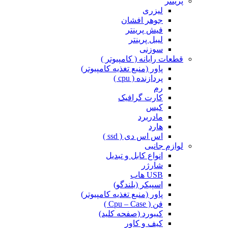
پرینتر
لیزری
جوهر افشان
فیش پرینتر
لیبل پرینتر
سوزنی
قطعات رایانه ( کامپیوتر )
پاور (منبع تغذیه کامپیوتر)
پردازنده ( cpu )
رم
کارت گرافیک
کیس
مادربرد
هارد
اس اس دی ( ssd )
لوازم جانبی
انواع کابل و تبدیل
شارژر
USB هاب
اسپیکر (بلندگو)
پاور (منبع تغذیه کامپیوتر)
فن ( Cpu – Case )
کیبورد (صفحه کلید)
کیف و کاور