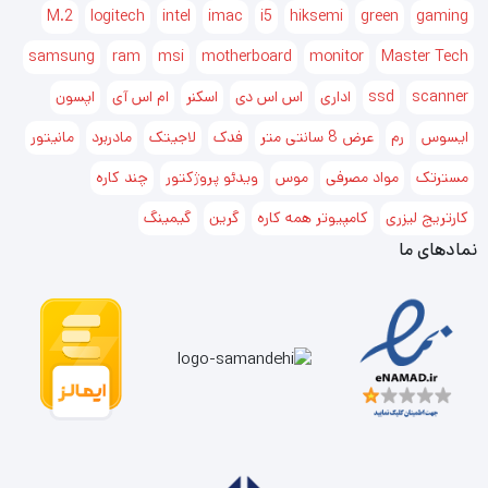
M.2
logitech
intel
imac
i5
hiksemi
green
gaming
samsung
ram
msi
motherboard
monitor
Master Tech
scanner
ssd
اداری
اس اس دی
اسکنر
ام اس آی
اپسون
ایسوس
رم
عرض 8 سانتی متر
فدک
لاجیتک
مادربرد
مانیتور
مسترتک
مواد مصرفی
موس
ویدئو پروژکتور
چند کاره
کارتریج لیزری
کامپیوتر همه کاره
گرین
گیمینگ
نمادهای ما