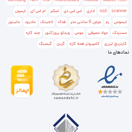
samsung
ram
msi
motherboard
monitor
Master Tech
scanner
ssd
اداری
اس اس دی
اسکنر
ام اس آی
اپسون
ایسوس
رم
عرض 8 سانتی متر
فدک
لاجیتک
مادربرد
مانیتور
مسترتک
مواد مصرفی
موس
ویدئو پروژکتور
چند کاره
کارتریج لیزری
کامپیوتر همه کاره
گرین
گیمینگ
نمادهای ما