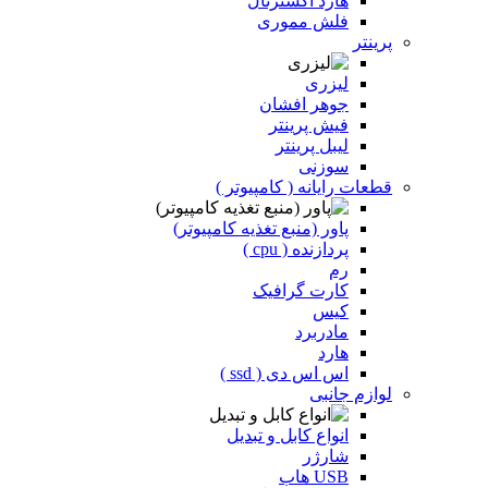
هارد اکسترنال
فلش مموری
پرینتر
لیزری
جوهر افشان
فیش پرینتر
لیبل پرینتر
سوزنی
قطعات رایانه ( کامپیوتر )
پاور (منبع تغذیه کامپیوتر)
پردازنده ( cpu )
رم
کارت گرافیک
کیس
مادربرد
هارد
اس اس دی ( ssd )
لوازم جانبی
انواع کابل و تبدیل
شارژر
USB هاب