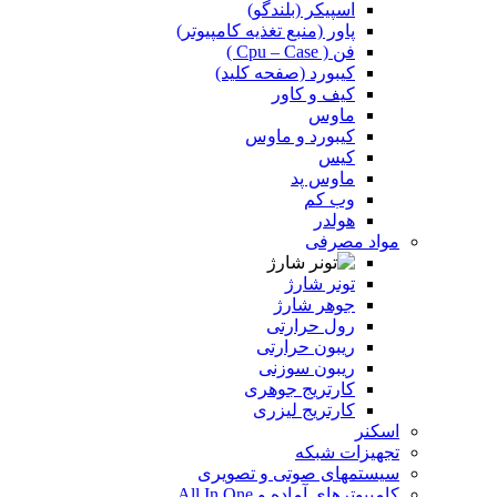
اسپیکر (بلندگو)
پاور (منبع تغذیه کامپیوتر)
فن ( Cpu – Case )
کیبورد (صفحه کلید)
کیف و کاور
ماوس
کیبورد و ماوس
کیس
ماوس پد
وب کم
هولدر
مواد مصرفی
تونر شارژ
جوهر شارژ
رول حرارتی
ریبون حرارتی
ریبون سوزنی
کارتریج جوهری
کارتریج لیزری
اسکنر
تجهیزات شبکه
سیستمهای صوتی و تصویری
کامپیوترهای آماده و All In One