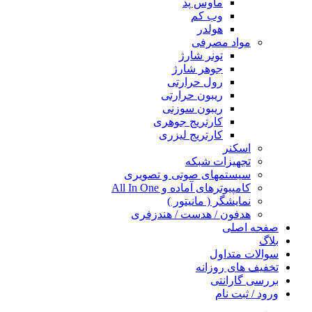
ماوس پد
وب کم
هولدر
مواد مصرفی
تونر شارژ
جوهر شارژ
رول حرارتی
ریبون حرارتی
ریبون سوزنی
کارتریج جوهری
کارتریج لیزری
اسکنر
تجهیزات شبکه
سیستمهای صوتی و تصویری
کامپیوترهای آماده و All In One
نمایشگر ( مانیتور )
هدفون / هدست / هندزفری
صفحه اصلی
بلاگ
سوالات متداول
تخفیف های روزانه
بررسی گارانتی
ورود / ثبت نام