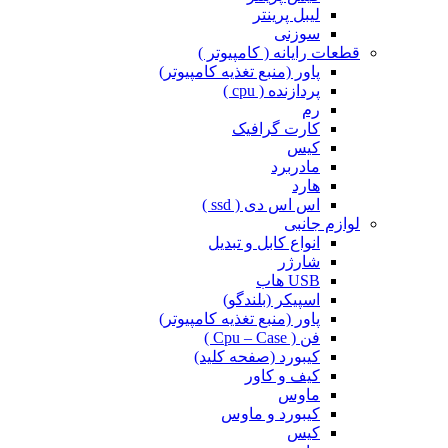
لیبل پرینتر
سوزنی
قطعات رایانه ( کامپیوتر )
پاور (منبع تغذیه کامپیوتر)
پردازنده ( cpu )
رم
کارت گرافیک
کیس
مادربرد
هارد
اس اس دی ( ssd )
لوازم جانبی
انواع کابل و تبدیل
شارژر
USB هاب
اسپیکر (بلندگو)
پاور (منبع تغذیه کامپیوتر)
فن ( Cpu – Case )
کیبورد (صفحه کلید)
کیف و کاور
ماوس
کیبورد و ماوس
کیس