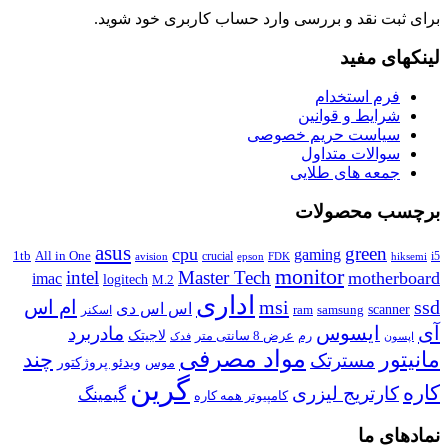
برای ثبت نقد و بررسی
وارد حساب کاربری
خود شوید.
لینکهای مفید
فرم استخدام
شرایط و قوانین
سیاست حریم خصوصی
سوالات متداول
جمعه های طلایی
برچسب محصولات
asus
green
cpu
gaming
1tb
All in One
crucial
i5
avision
epson
FDK
hiksemi
monitor
intel
Master Tech
motherboard
imac
logitech
M.2
اداری
ssd
msi
ام اس
اس اس دی
scanner
ram
samsung
اسکنر
آی
ایسوس
مادربرد
رم
لاجیتک
عرض 8 سانتی متر
فدک
اپسون
مواد مصرفی
مانیتور
چند
مسترتک
موس
ویدئو پروژکتور
گرین
کاره
کارتریج لیزری
گیمینگ
کامپیوتر همه کاره
نمادهای ما