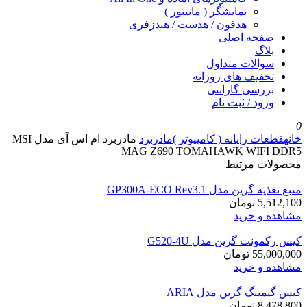
نمایشگر ( مانیتور )
هدفون / هدست / هندزفری
صفحه اصلی
بلاگ
سوالات متداول
تخفیف های روزانه
بررسی گارانتی
ورود / ثبت نام
0
خانه
قطعات رایانه ( کامپیوتر )
مادربرد
مادربرد ام اس آی مدل MSI
MAG Z690 TOMAHAWK WIFI DDR5
محصولات مرتبط
منبع تغذیه گرین مدل GP300A-ECO Rev3.1
5,512,100
تومان
مشاهده و خرید
کیس رکمونت گرین مدل G520-4U
55,000,000
تومان
مشاهده و خرید
کیس گیمینگ گرین مدل ARIA
8,478,800
تومان