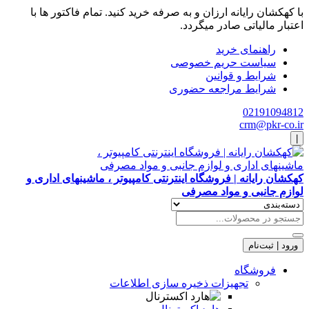
با کهکشان رایانه ارزان و به صرفه خرید کنید. تمام فاکتور ها با
اعتبار مالیاتی صادر میگردد.
راهنمای خرید
سیاست حریم خصوصی
شرایط و قوانین
شرایط مراجعه حضوری
02191094812
crm@pkr-co.ir
|
کهکشان رایانه | فروشگاه اینترنتی کامپیوتر ، ماشینهای اداری و
لوازم جانبی و مواد مصرفی
ورود | ثبت‌نام
فروشگاه
تجهیزات ذخیره سازی اطلاعات